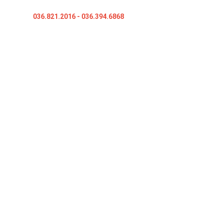
Hotline:
036.821.2016
- 036.394.6868
Website: noithatquynhi.com
Website: tubepbinhduong.com
CHÍNH SÁCH
Hướng Dẫn Mua Hàng
Chính sách trả hàng
Chính sách bảo hành
Chính sách mua hàng
Chính sách người dùng