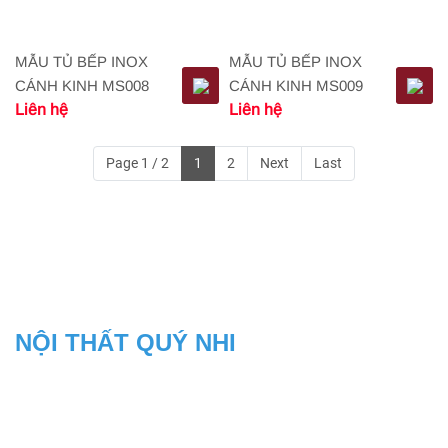
MẪU TỦ BẾP INOX
MẪU TỦ BẾP INOX
CÁNH KINH MS008
CÁNH KINH MS009
Liên hệ
Liên hệ
Page 1 / 2
1
2
Next
Last
THÔNG TIN LIÊN HỆ
NỘI THẤT QUÝ NHI
Địa Chỉ: 104/27,kp Bình Phước B, Bình Chuẩn, Thuận An, Bình
Dương
Xưởng Sản Xuất: 18A, Ấp 1B, P.An Phú, tx.Thuận An, Bình Dương