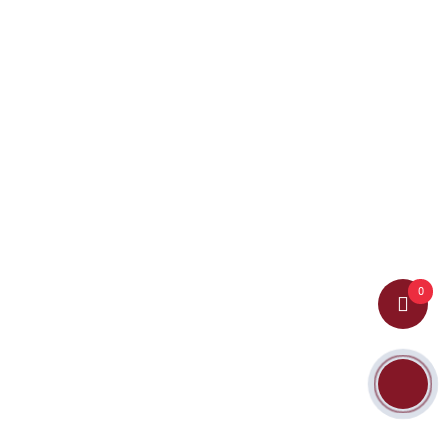
DANH MỤC SẢN PHẨM
TỦ BẾP NHỰA PICOMAT PHỦ ACRYLIC
TỦ BẾP NHỰA VINCO
COMBO NỘI THẤT
TỦ NHỰA VINCOPLATS
TỦ BẾP INOX CÁNH KÍNH
NHỰA ĐÀI LOAN
GẦM CẦU THANG NHỰA VINCOPLATS
TỦ QUẦN ÁO CÁNH KÍNH
0
LAM SÓNG TRANG TRÍ
TỦ LAVABO PHÒNG TẮM
PHỤ KIỆN TỦ BẾP
FANPAGE