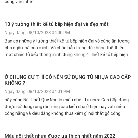
công việc nhé:
10 ý tưởng thiết kế tủ bếp hiện đại và đẹp mắt
Ngày đăng: 08/10/2023 04:00 PM
Bạn có những ý tưởng thiết kế tủ bếp hiện đại vô cùng ấn tượng
cho ngôi nhà của mình. Và chắc hẳn trong đó không thể thiếu
một chiếc tủ bếp thông minh đúng không? Thiết kế tủ bếp hiện
đại là một công việc tỉ mỉ từ những bước đầu tiên; như quyết định
cách bố trí tủ, lựa chọn vật liệu cho đến cách sắp xếp các thiết bị
bếp sao cho thuận tiện nhất đối với người dùng.
Ở CHUNG CƯ THÌ CÓ NÊN SỬ DỤNG TỦ NHỰA CAO CẤP
KHÔNG ?
Ngày đăng: 08/10/2023 04:01 PM
hãy cùng Nội Thất Quý Nhi tìm hiểu nhé . Tủ nhựa Cao Cấp đang
được sử dụng rộng rãi trong các kiểu nhà ở hiện nay với nhiều
công năng và kiểu dáng không thua kém gì nội thất gỗ công
nghiệp. Đối với nhà ở chung cư liệu các đồ nội thất bằng chất liệu
nhựa Cao Cấp có phù hợp hay không?
Màu nội thất nhựa được ưa thích nhất năm 2022