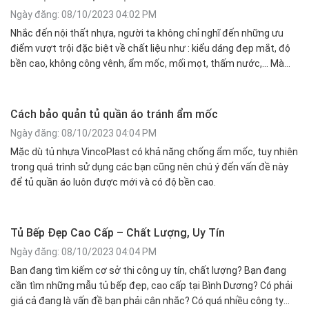
Ngày đăng: 08/10/2023 04:02 PM
Nhắc đến nội thất nhựa, người ta không chỉ nghĩ đến những ưu
điểm vượt trội đặc biệt về chất liệu như : kiểu dáng đẹp mắt, độ
bền cao, không công vênh, ẩm mốc, mối mọt, thấm nước,… Mà
người ta còn nghĩ đến bảng màu đa dạng, nhiều màu sắc tươi
sáng phù hợp với mọi phong cách từ tân cổ điển đến hiện đại.
Cách bảo quản tủ quần áo tránh ẩm mốc
Ngày đăng: 08/10/2023 04:04 PM
Mặc dù tủ nhựa VincoPlast có khả năng chống ẩm mốc, tuy nhiên
trong quá trình sử dụng các bạn cũng nên chú ý đến vấn đề này
để tủ quần áo luôn được mới và có độ bền cao.
Tủ Bếp Đẹp Cao Cấp – Chất Lượng, Uy Tín
Ngày đăng: 08/10/2023 04:04 PM
Ban đang tìm kiếm cơ sở thi công uy tín, chất lượng? Bạn đang
cần tìm những mẫu tủ bếp đẹp, cao cấp tại Bình Dương? Có phải
giá cả đang là vấn đề bạn phải cân nhắc? Có quá nhiều công ty