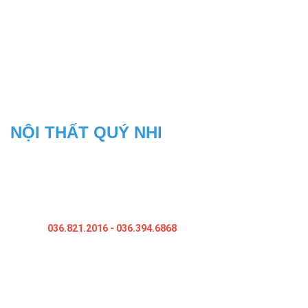
bạn phải lựa chọn? Việc lựa chọn vật liệu chính cũng là điều bạn
cần quan tâm đến?
THÔNG TIN LIÊN HỆ
NỘI THẤT QUÝ NHI
Địa Chỉ: 104/27,kp Bình Phước B, Bình Chuẩn, Thuận An, Bình
Dương
Xưởng Sản Xuất: 18A, Ấp 1B, P.An Phú, tx.Thuận An, Bình Dương
Hotline:
036.821.2016
- 036.394.6868
Website: noithatquynhi.com
Website: tubepbinhduong.com