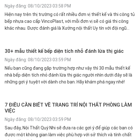
Ngày đăng: 08/10/2023 03:58 PM
Hiện nay trên thị trường có rất nhiều đơn vị thiết kế và thi công tủ
bếp nhựa cao cấp VincoPlast, với mỗi đơn vị sẽ có giá thi công
khác nhau. Được đánh giá là Xưởng nội thất Uy tín với đội ngũ
nhân sự giàu kinh nghiệm thiết kế và thi công kết hợp quy mô
xưởng lớn lợi thế vị trí địa lý và am hiểu nhu cầu khách hàng Nội
Thất Nhựa Quý Nhi là đơn vị thiết kế và thi công tủ bếp nhựa Uy
30+ mẫu thiết kế bếp diện tích nhỏ đánh lừa thị giác
tín và giá tốt tại Bình Dương - Tp.HCM.
Ngày đăng: 08/10/2023 03:59 PM
Nếu bạn cũng đang gặp trường hợp như vậy thì 30 mẫu thiết kế
nhà bếp diện tích nhỏ đánh lừa thị giác người nhìn dưới đây sẽ là
những gợi ý tuyệt vời dành cho bạn. Hãy khám phá ngay nhé!
7 ĐIỀU CẦN BIẾT VỀ TRANG TRÍ NỘI THẤT PHÒNG LÀM
VIỆC
Ngày đăng: 08/10/2023 03:59 PM
Sau đây, Nội Thất Quý Nhi sẽ đưa ra các gợi ý để giúp các bạn có
được một không gian làm việc phù hợp với sở thích và tính chất