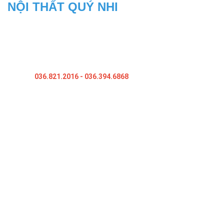
NỘI THẤT QUÝ NHI
Địa Chỉ: 104/27,kp Bình Phước B, Bình Chuẩn, Thuận An, Bình
Dương
Xưởng Sản Xuất: 18A, Ấp 1B, P.An Phú, tx.Thuận An, Bình Dương
Hotline:
036.821.2016
- 036.394.6868
Website: noithatquynhi.com
Website: tubepbinhduong.com
CHÍNH SÁCH
Hướng Dẫn Mua Hàng
Chính sách trả hàng
Chính sách bảo hành