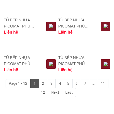
TỦ BẾP NHỰA
TỦ BẾP NHỰA
PICOMAT PHỦ
PICOMAT PHỦ
ACRYLIC TBA005
Liên hệ
ACRYLIC TBA004
Liên hệ
TỦ BẾP NHỰA
TỦ BẾP NHỰA
PICOMAT PHỦ
PICOMAT PHỦ
ACRYLIC TBA003
Liên hệ
ACRYLIC TBA067
Liên hệ
Page 1 / 12
1
2
3
4
5
6
7
...
11
12
Next
Last