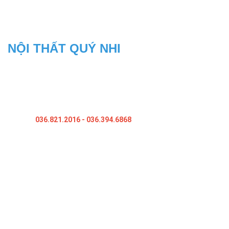
THÔNG TIN LIÊN HỆ
NỘI THẤT QUÝ NHI
Địa Chỉ: 104/27,kp Bình Phước B, Bình Chuẩn, Thuận An, Bình
Dương
Xưởng Sản Xuất: 18A, Ấp 1B, P.An Phú, tx.Thuận An, Bình Dương
Hotline:
036.821.2016
- 036.394.6868
Website: noithatquynhi.com
Website: tubepbinhduong.com
CHÍNH SÁCH